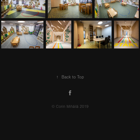
↑
Back to Top
© Corin Mihăilă 2019